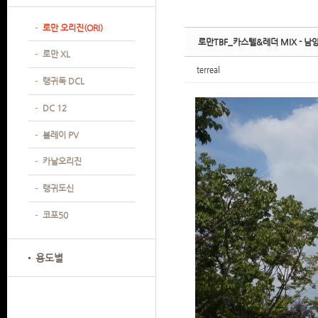
Sketchbook
Sketchbook
Sketchbook
Sketchbook
로만 오리진(ORI)
로만TBF_카스텔&레더 MIX -
로만 XL
terreal
랭귀독 DCL
DC 12
볼레이 PV
카날오리진
랭귀도신
코포50
용도별