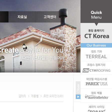
갤러리
제품별
로만 오리진(ORI)