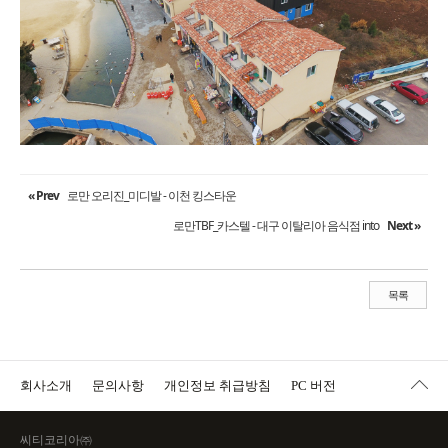
« Prev
로만 오리진_미디발 - 이천 킹스타운
로만TBF_카스텔 - 대구 이탈리아 음식점 into
Next »
목록
회사소개
문의사항
개인정보 취급방침
PC 버전
씨티코리아㈜