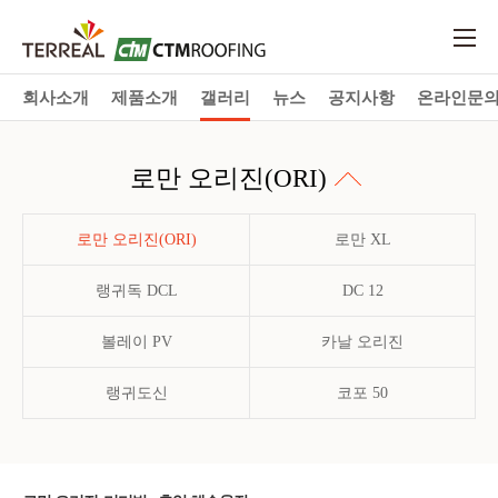
회사소개
제품소개
갤러리
뉴스
공지사항
온라인문
로만 오리진(ORI)
로만 오리진(ORI)
로만 XL
랭귀독 DCL
DC 12
볼레이 PV
카날 오리진
랭귀도신
코포 50