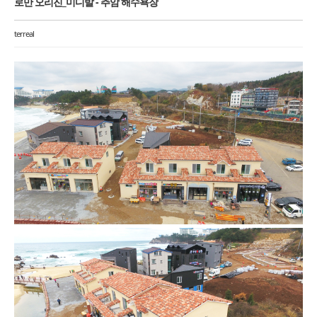
로만 오리진_미디발 - 추암 해수욕장
terreal