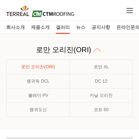
회사소개
제품소개
갤러리
뉴스
공지사항
온라인문
로만 오리진(ORI)
로만 오리진(ORI)
로만 XL
랭귀독 DCL
DC 12
볼레이 PV
카날 오리진
랭귀도신
코포 50