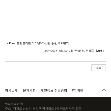
« Prev
로만 오리진_미디발&카스텔 - 용인 주택단지
로만 오리진_미디발 - 지산주택단지현장(2)
Next »
목록
회사소개
문의사항
개인정보 취급방침
PC 버전
씨티코리아㈜
주소 : 경기도 성남시 분당구 정자일로 248 파크뷰타워 1103