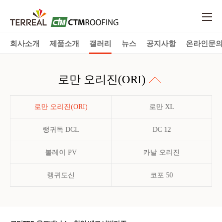
회사소개
제품소개
갤러리
뉴스
공지사항
온라인문
로만 오리진(ORI)
로만 오리진(ORI)
로만 XL
랭귀독 DCL
DC 12
볼레이 PV
카날 오리진
랭귀도신
코포 50