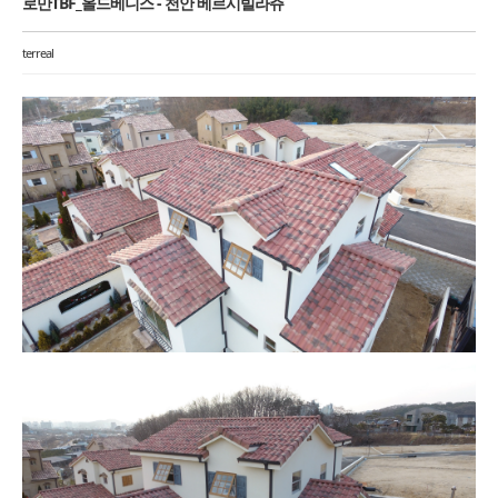
로만TBF_올드베니스 - 천안 베르시빌라쥬
terreal