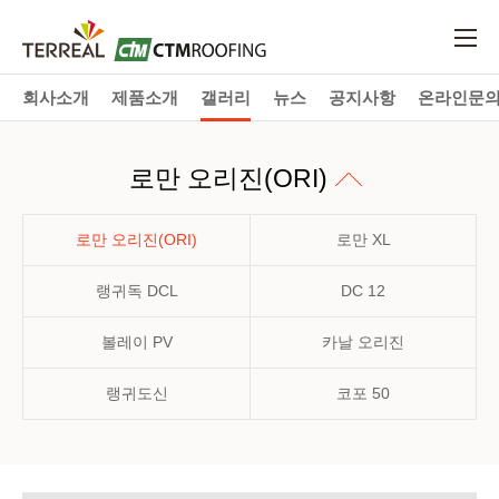
회사소개
제품소개
갤러리
뉴스
공지사항
온라인문
로만 오리진(ORI)
로만 오리진(ORI)
로만 XL
랭귀독 DCL
DC 12
볼레이 PV
카날 오리진
랭귀도신
코포 50