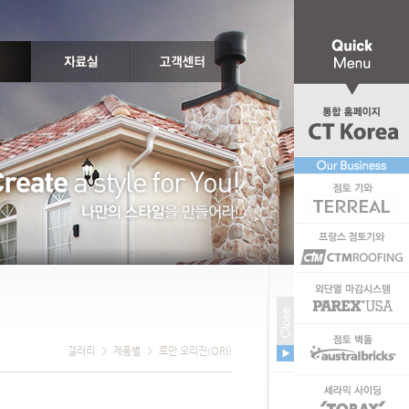
갤러리
제품별
로만 오리진(ORI)