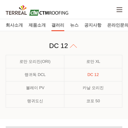
회사소개
제품소개
갤러리
뉴스
공지사항
온라인문
DC 12
로만 오리진(ORI)
로만 XL
랭귀독 DCL
DC 12
볼레이 PV
카날 오리진
랭귀도신
코포 50