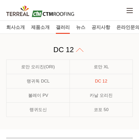
회사소개
제품소개
갤러리
뉴스
공지사항
온라인문
DC 12
로만 오리진(ORI)
로만 XL
랭귀독 DCL
DC 12
볼레이 PV
카날 오리진
랭귀도신
코포 50