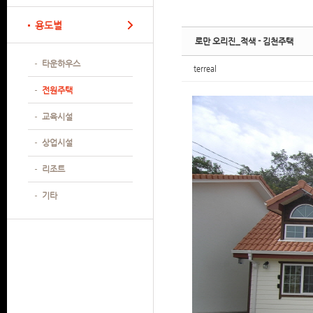
Sketchbook
Sketchbook
Sketchbook
Sketchbook
용도별
로만 오리진_적색 - 김천주택
타운하우스
terreal
전원주택
교육시설
상업시설
리조트
기타