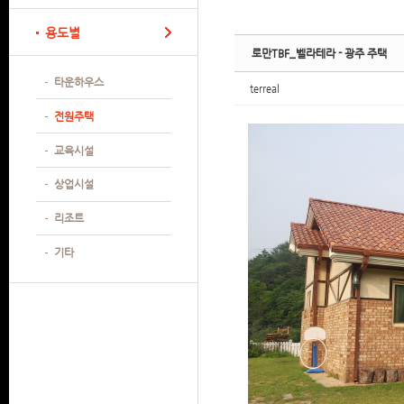
Sketchbook
Sketchbook
Sketchbook
Sketchbook
용도별
로만TBF_벨라테라 - 광주 주택
타운하우스
terreal
전원주택
교육시설
상업시설
리조트
기타