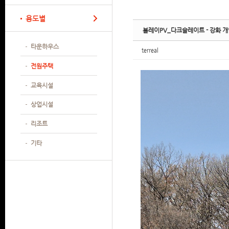
Sketchbook
Sketchbook
Sketchbook
Sketchbook
용도별
볼레이PV_다크슬레이트 - 강화 
타운하우스
terreal
전원주택
교육시설
상업시설
리조트
기타