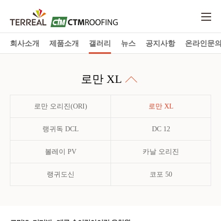
회사소개
제품소개
갤러리
뉴스
공지사항
온라인문
로만 XL
로만 오리진(ORI)
로만 XL
랭귀독 DCL
DC 12
볼레이 PV
카날 오리진
랭귀도신
코포 50