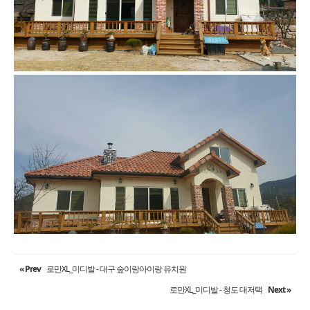
« Prev
로만XL_미디발 - 대구 숲이랑아이랑 유치원
로만XL_미디발 - 청도 대저택
Next »