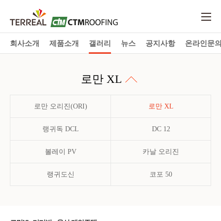
회사소개
제품소개
갤러리
뉴스
공지사항
온라인문
로만 XL
로만 오리진(ORI)
로만 XL
랭귀독 DCL
DC 12
볼레이 PV
카날 오리진
랭귀도신
코포 50