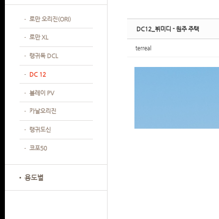
Sketchbook
Sketchbook
Sketchbook
Sketchbook
로만 오리진(ORI)
DC12_뷔미디 - 원주 주택
로만 XL
terreal
랭귀독 DCL
DC 12
볼레이 PV
카날오리진
랭귀도신
코포50
용도별