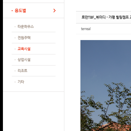
Sketchbook
Sketchbook
Sketchbook
Sketchbook
용도별
로만TBF_뷔미디 - 가평 힐링캠프
타운하우스
terreal
전원주택
교육시설
상업시설
리조트
기타