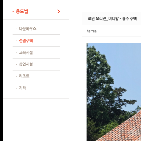
Sketchbook
Sketchbook
Sketchbook
Sketchbook
용도별
로만 오리진_미디발 - 경주 주택
타운하우스
terreal
전원주택
교육시설
상업시설
리조트
기타